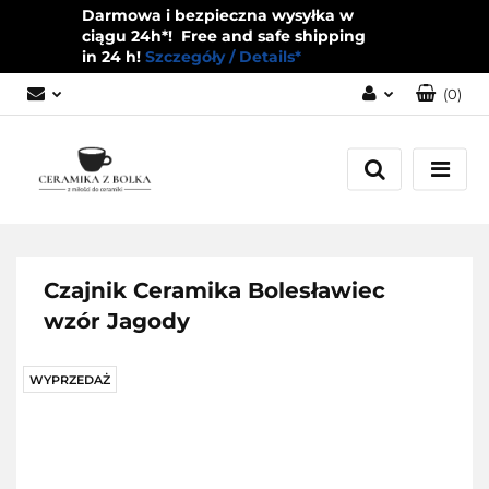
Darmowa i bezpieczna wysyłka w
ciągu 24h*! Free and safe shipping
in 24 h!
Szczegóły / Details*
(
0
)
Zaloguj się
Zarejestruj się
Dodaj zgłoszenie
Zgody cookies
Czajnik Ceramika Bolesławiec
wzór Jagody
WYPRZEDAŻ