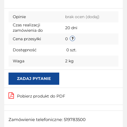
przecho
Opinie
brak ocen
(dodaj)
Czas realizacji
20 dni
zamówienia do
Cena przesyłki
0
Dostępność
0
szt.
Waga
2 kg
ZADAJ PYTANIE
Pobierz produkt do PDF
Zamówienie telefoniczne: 519783500