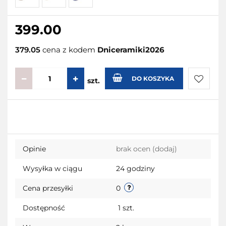
399.00
379.05
cena z kodem
Dniceramiki2026
DO KOSZYKA
szt.
Do
przecho
Opinie
brak ocen
(dodaj)
Wysyłka w ciągu
24 godziny
Cena przesyłki
0
Dostępność
1
szt.