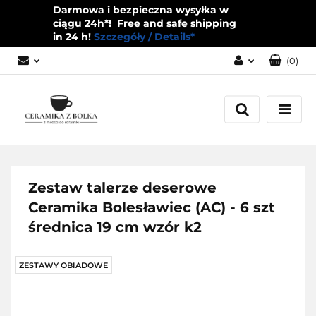
Darmowa i bezpieczna wysyłka w
ciągu 24h*! Free and safe shipping
in 24 h!
Szczegóły / Details*
(
0
)
Zaloguj się
Zarejestruj się
Dodaj zgłoszenie
Zgody cookies
Zestaw talerze deserowe
Ceramika Bolesławiec (AC) - 6 szt
średnica 19 cm wzór k2
ZESTAWY OBIADOWE