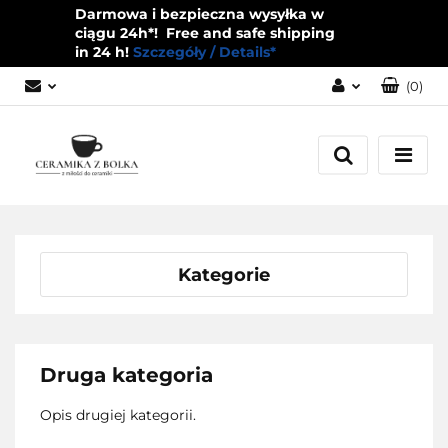
Darmowa i bezpieczna wysyłka w
ciągu 24h*! Free and safe shipping
in 24 h!
Szczegóły / Details*
(
0
)
Zaloguj się
Zarejestruj się
Dodaj zgłoszenie
Zgody cookies
Kategorie
Druga kategoria
Opis drugiej kategorii.