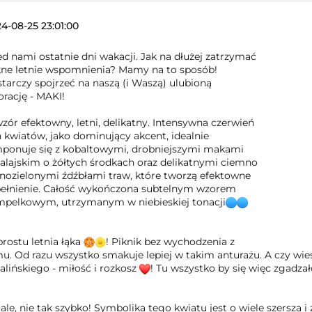
4-08-25 23:01:00
d nami ostatnie dni wakacji. Jak na dłużej zatrzymać
kne letnie wspomnienia? Mamy na to sposób!
tarczy spojrzeć na naszą (i Waszą) ulubioną
rację - MAKI!
zór efektowny, letni, delikatny. Intensywna czerwień
h kwiatów, jako dominujący akcent, idealnie
ponuje się z kobaltowymi, drobniejszymi makami
alajskim o żółtych środkach oraz delikatnymi ciemno
asnozielonymi źdźbłami traw, które tworzą efektowne
ełnienie. Całość wykończona subtelnym wzorem
mpelkowym, utrzymanym w niebieskiej tonacji
rostu letnia łąka
! Piknik bez wychodzenia z
u. Od razu wszystko smakuje lepiej w takim anturażu. A czy wi
lińskiego - miłość i rozkosz
! Tu wszystko by się więc zgadzał
 ale, nie tak szybko! Symbolika tego kwiatu jest o wiele szersza 