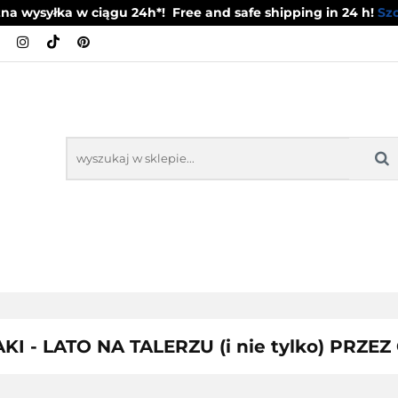
a wysyłka w ciągu 24h*! Free and safe shipping in 24 h!
Szc
DOWE ARTYSTYCZNE
ZESTAWY OBIADOWE
OWE
TALERZYKI DESEROWE
POZOSTAŁE P
ZESTAWY
ZESTAWY KAWOWE
TALE
OBIADOWE
DESE
KI - LATO NA TALERZU (i nie tylko) PRZE