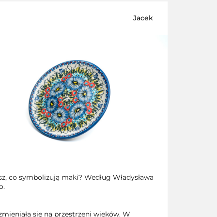
Jacek
esz, co symbolizują maki? Według Władysława
o.
i zmieniała się na przestrzeni wieków. W