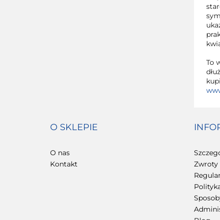
sta
sym
uka
prak
kwi
To w
dłu
kup
www
O SKLEPIE
INFO
O nas
Szczeg
Kontakt
Zwroty 
Regula
Polityk
Sposoby
Admini