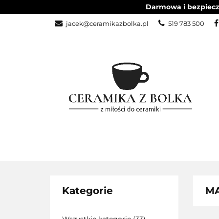
Darmowa i bezpieczn
ZESTAWY OBIA
jacek@ceramikazbolka.pl
519 783 500
ZESTAWY KAW
ZESTAWY OBIADOWE
ARTYSTYCZNE
Kategorie
MA