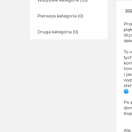
Wszystkie kategorie
(33)
202
Pierwsza kategoria
(0)
Prze
pię
Druga kategoria
(0)
Wys
deko
To w
tyc
kom
him
i j
wyp
ste
.
Po p
dom
Kopa
Ale,