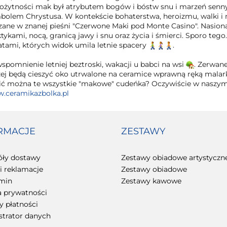
rożytności mak był atrybutem bogów i bóstw snu i marzeń sennyc
bolem Chrystusa. W kontekście bohaterstwa, heroizmu, walki i mi
zane w znanej pieśni "Czerwone Maki pod Monte Casino". Nasion
tykami, nocą, granicą jawy i snu oraz życia i śmierci. Sporo teg
atami, których widok umila letnie spacery
.
spomnienie letniej beztroski, wakacji u babci na wsi
. Zerwane
żej będą cieszyć oko utrwalone na ceramice wprawną ręką malark
ić można te wszystkie "makowe" cudeńka? Oczywiście w naszym
.ceramikazbolka.pl
RMACJE
ZESTAWY
óły dostawy
Zestawy obiadowe artystyczn
i reklamacje
Zestawy obiadowe
min
Zestawy kawowe
a prywatności
 płatności
strator danych