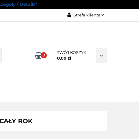
zegóły / Details*
Strefa klienta
RODUKTY
Zaloguj się
Zarejestruj się
Dodaj zgłoszenie
TWÓJ KOSZYK
0
Zgody cookies
0,00 zł
RZYKI
POZOSTAŁE
ROWE
PRODUKTY
Z CAŁY ROK