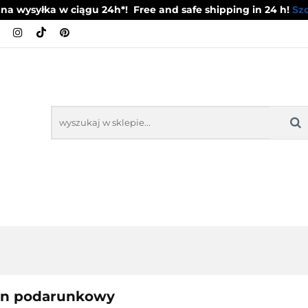
a wysyłka w ciągu 24h*! Free and safe shipping in 24 h!
Szc
DOWE ARTYSTYCZNE
ZESTAWY OBIADOWE
OWE
TALERZYKI DESEROWE
POZOSTAŁE P
ZESTAWY
ZESTAWY KAWOWE
TALE
OBIADOWE
DESE
n podarunkowy