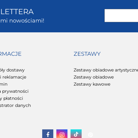
SLETTERA
kimi nowościami!
RMACJE
ZESTAWY
óły dostawy
Zestawy obiadowe artystyczn
i reklamacje
Zestawy obiadowe
min
Zestawy kawowe
a prywatności
 płatności
strator danych