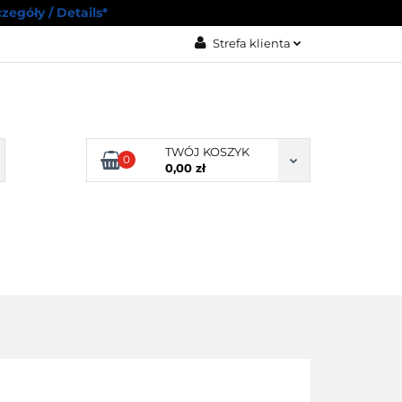
zegóły / Details*
Strefa klienta
RODUKTY
Zaloguj się
Zarejestruj się
Dodaj zgłoszenie
TWÓJ KOSZYK
0
Zgody cookies
0,00 zł
RZYKI
POZOSTAŁE
ROWE
PRODUKTY