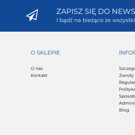
ZAPISZ SIĘ DO NEW
I bądź na bieżąco ze wszyst
O SKLEPIE
INFO
O nas
Szczeg
Kontakt
Zwroty 
Regula
Polityk
Sposoby
Admini
Blog