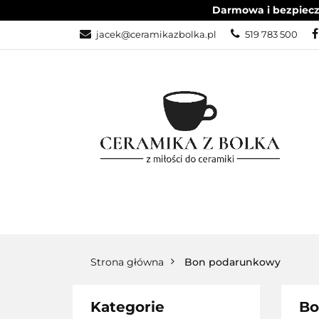
Darmowa i bezpieczn
ZESTAWY OBIA
jacek@ceramikazbolka.pl
519 783 500
ZESTAWY KAW
ZESTAWY OBIADOWE
ARTYSTYCZNE
Strona główna
Bon podarunkowy
Kategorie
Bo