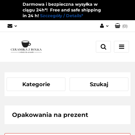
Darmowa i bezpieczna wysyłka w
ciągu 24h*! Free and safe shipping
in 24 h!
Szczegóły / Details*
(
0
)
Zaloguj się
Zarejestruj się
Dodaj zgłoszenie
Zgody cookies
Kategorie
Szukaj
Opakowania na prezent