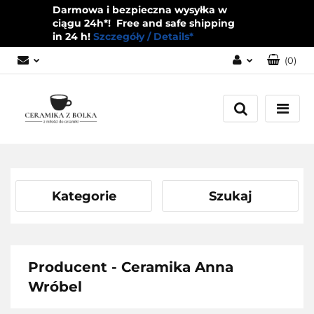
Darmowa i bezpieczna wysyłka w
ciągu 24h*! Free and safe shipping
in 24 h!
Szczegóły / Details*
(
0
)
Zaloguj się
Zarejestruj się
Dodaj zgłoszenie
Zgody cookies
Kategorie
Szukaj
Producent - Ceramika Anna
Wróbel